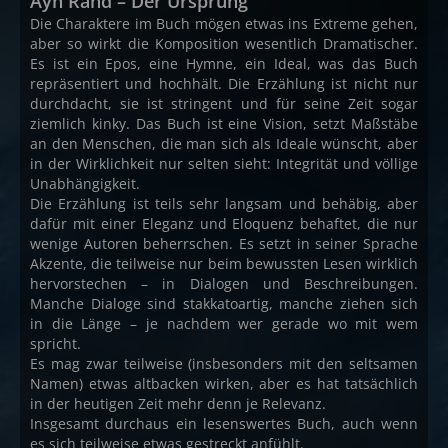
Ayn Rand – Der Ursprung
Die Charaktere im Buch mögen etwas ins Extreme gehen,
aber so wirkt die Komposition wesentlich Dramatischer.
Es ist ein Epos, eine Hymne, ein Ideal, was das Buch
repräsentiert und hochhält. Die Erzählung ist nicht nur
durchdacht, sie ist stringent und für seine Zeit sogar
ziemlich kinky. Das Buch ist eine Vision, setzt Maßstäbe
an den Menschen, die man sich als Ideale wünscht, aber
in der Wirklichkeit nur selten sieht: Integrität und völlige
Unabhängigkeit.
Die Erzählung ist teils sehr langsam und behäbig, aber
dafür mit einer Eleganz und Eloquenz behaftet, die nur
wenige Autoren beherrschen. Es setzt in seiner Sprache
Akzente, die teilweise nur beim bewussten Lesen wirklich
hervorstechen – in Dialogen und Beschreibungen.
Manche Dialoge sind stakkatoartig, manche ziehen sich
in die Länge – je nachdem wer gerade wo mit wem
spricht.
Es mag zwar teilweise (insbesonders mit den seltsamen
Namen) etwas altbacken wirken, aber es hat tatsächlich
in der heutigen Zeit mehr denn je Relevanz.
Insgesamt durchaus ein lesenswertes Buch, auch wenn
es sich teilweise etwas gestreckt anfühlt.