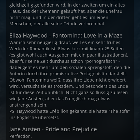
gleichzeitig gefunden wird; in der zweiten um ein altes
Haus, das der Ehemann gekauft hat, aber die Ehefrau
nicht mag; und in der dritten geht es um einen
Menschen, der alle seine Feinde verloren hat.
Eliza Haywood - Fantomina: Love in a Maze
War ich sehr neugierig drauf, weil es ein sehr frühes
Werk der Romantik ist. Etwas kurz mit knapp 25 Seiten
(es gibt wohl auch Ausgaben mit ein paar Illustrationen),
aber für seine Zeit durchaus schon "pornografisch" -
dabei geht es mehr um den sozialen Sprengstoff, den die
Autorin durch ihre promiskuitive Protagonistin darstellt.
Obwohl Fantomina weiß, dass ihre Liebe nicht erwidert
wird, versucht sie es trotzdem. Und besonders das Ende
ist für diese Zeit unüblich. Nicht ganz so flüssig zu lesen
wie Jane Austen, aber das Frenglisch mag etwas
anstrengend sein.
PS: Haywood hatte Crébillon gekannt, sie hatte "The sofa"
ins Englische übersetzt.
Jane Austen - Pride and Prejudice
Perfection.