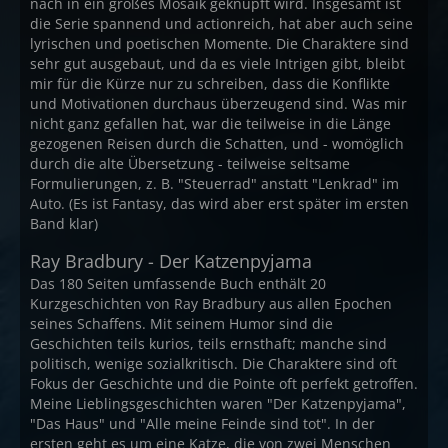
nach in ein großes Mosaik geknüpft wird. Insgesamt ist
die Serie spannend und actionreich, hat aber auch seine
lyrischen und poetischen Momente. Die Charaktere sind
sehr gut ausgebaut, und da es viele Intrigen gibt, bleibt
mir für die Kürze nur zu schreiben, dass die Konflikte
und Motivationen durchaus überzeugend sind. Was mir
nicht ganz gefallen hat, war die teilweise in die Länge
gezogenen Reisen durch die Schatten, und - womöglich
durch die alte Übersetzung - teilweise seltsame
Formulierungen, z. B. "Steuerrad" anstatt "Lenkrad" im
Auto. (Es ist Fantasy, das wird aber erst später im ersten
Band klar)
Ray Bradbury - Der Katzenpyjama
Das 180 Seiten umfassende Buch enthält 20
Kurzgeschichten von Ray Bradbury aus allen Epochen
seines Schaffens. Mit seinem Humor sind die
Geschichten teils kurios, teils ernsthaft; manche sind
politisch, wenige sozialkritisch. Die Charaktere sind oft
Fokus der Geschichte und die Pointe oft perfekt getroffen.
Meine Lieblingsgeschichten waren "Der Katzenpyjama",
"Das Haus" und "Alle meine Feinde sind tot". In der
ersten geht es um eine Katze, die von zwei Menschen