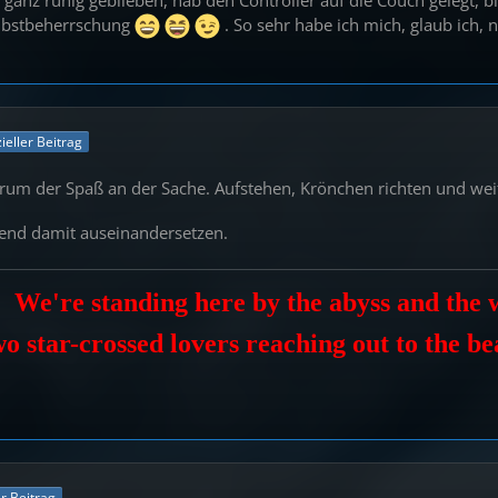
elbstbeherrschung
. So sehr habe ich mich, glaub ich, 
zieller Beitrag
erum der Spaß an der Sache. Aufstehen, Krönchen richten und w
nd damit auseinandersetzen.
We're standing here by the abyss and the w
o star-crossed lovers reaching out to the b
er Beitrag