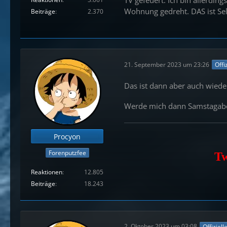
Wohnung gedreht. DAS ist S
Beiträge
2.370
21. September 2023 um 23:26
Offi
Das ist dann aber auch wied
Werde mich dann Samstagabe
Procyon
Forenputzfee
Tw
Reaktionen
12.805
Beiträge
18.243
2. Oktober 2023 um 03:08
Offiziell