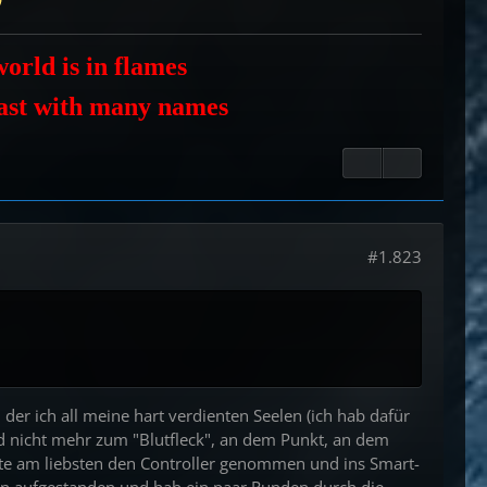
orld is in flames
east with many names
#1.823
n der ich all meine hart verdienten Seelen (ich hab dafür
d nicht mehr zum "Blutfleck", an dem Punkt, an dem
ätte am liebsten den Controller genommen und ins Smart-
 bin aufgestanden und hab ein paar Runden durch die