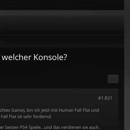
f welcher Konsole?
#1.821
htes Game), bin ich jetzt mit Human Fall Flat und
ll Flat ist sehr fordernd.
er besten PS4-Spiele...und das verdienen sie auch.