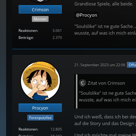
Grandiose Spiele, alle beide.
Crimson
Procyon
Meister
"Soulslike" ist ne gute Sache.
Reaktionen
3.061
wusste, auf was ich mich einl
Beiträge
2.370
21. September 2023 um 22:06
Offi
Zitat von Crimson
"Soulslike" ist ne gute Sach
wusste, auf was ich mich e
Procyon
Und ich weiß, dass ich bei de
Forenputzfee
auf die Story und das Design
Reaktionen
12.805
Und ich möchte mal meine Wa