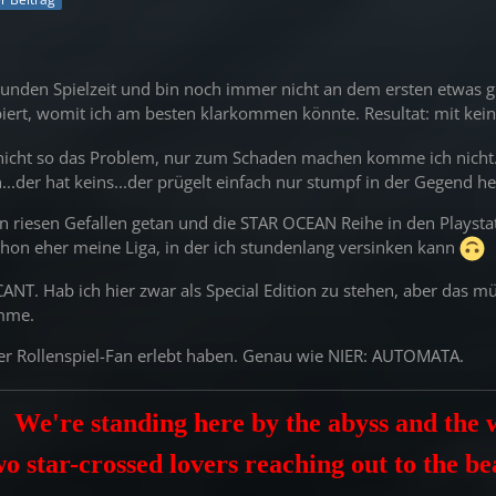
 Stunden Spielzeit und bin noch immer nicht an dem ersten etwas
iert, womit ich am besten klarkommen könnte. Resultat: mit kei
nicht so das Problem, nur zum Schaden machen komme ich nicht. 
..der hat keins...der prügelt einfach nur stumpf in der Gegend h
en riesen Gefallen getan und die STAR OCEAN Reihe in den Playstat
schon eher meine Liga, in der ich stundenlang versinken kann
T. Hab ich hier zwar als Special Edition zu stehen, aber das müss
Umme.
der Rollenspiel-Fan erlebt haben. Genau wie NIER: AUTOMATA.
We're standing here by the abyss and the w
o star-crossed lovers reaching out to the b