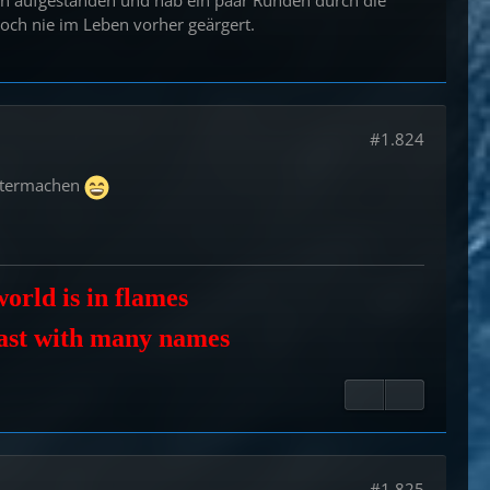
noch nie im Leben vorher geärgert.
#1.824
eitermachen
orld is in flames
east with many names
#1.825