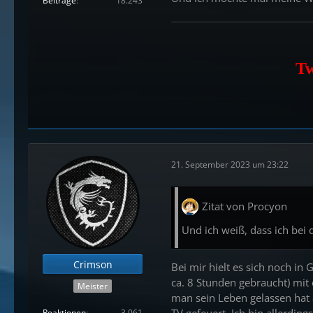
Beiträge
18.243
Tw
21. September 2023 um 23:22
Zitat von Procyon
Und ich weiß, dass ich bei
Crimson
Bei mir hielt es sich noch in 
ca. 8 Stunden gebraucht) mi
Meister
man sein Leben gelassen hat 
TV gefeuert. Ich bin allerdin
Reaktionen
3.061