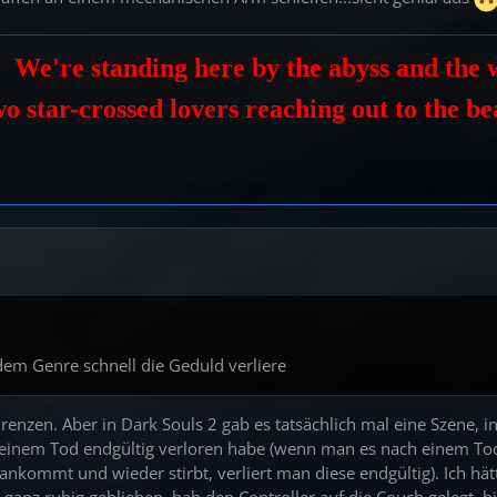
We're standing here by the abyss and the w
o star-crossed lovers reaching out to the b
 dem Genre schnell die Geduld verliere
Grenzen. Aber in Dark Souls 2 gab es tatsächlich mal eine Szene, i
t einem Tod endgültig verloren habe (wenn man es nach einem To
ankommt und wieder stirbt, verliert man diese endgültig). Ich h
gs ganz ruhig geblieben, hab den Controller auf die Couch gelegt,