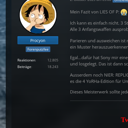
Mein Fazit von LIES OF P:
Ich kann es einfach nicht. 3
Alle 3 Anfangswaffen ausprob
Parieren und ausweichen ist 
Procyon
ein Muster herauszuerkennen.
Forenputzfee
Egal...dafür hat Sony mir ein
Reaktionen
12.805
und losgelegt. Das ist dann 
Beiträge
18.243
Ausserdem noch NIER: REPLICAN
es die 4 YoRHa-Edition für 
Dieses Meisterwerk sollte je
Tw