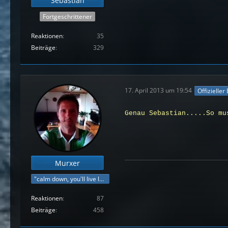
Sebastian
Fortgeschrittener
Reaktionen
35
Beiträge
329
17. April 2013 um 19:54
Offizieller
Genau Sebastian.....So mu
Murxer
"calm down, you'll live longer"
Reaktionen
87
Beiträge
458