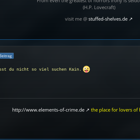
“From even the greatest of horrors irony is seld
(H.P. Lovecraft)
visit me @
stuffed-shelves.de
 Beitrag
sst du nicht so viel suchen Kain.
http://www.elements-of-crime.de
the place for lovers of 