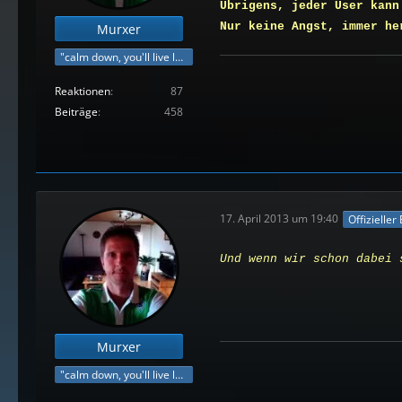
Übrigens, jeder User kann
Nur keine Angst, immer h
Murxer
"calm down, you'll live longer"
Reaktionen
87
Beiträge
458
17. April 2013 um 19:40
Offizieller
Und wenn wir schon dabei 
Murxer
"calm down, you'll live longer"