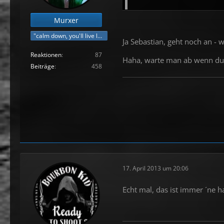
Murxer
"calm down, you'll live longer"
Ja Sebastian, geht noch an - 
Reaktionen
87
Haha, warte man ab wenn du 
Beiträge
458
17. April 2013 um 20:06
Echt mal, das ist immer ´ne 