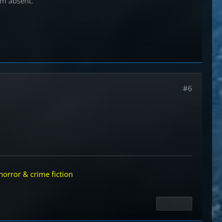
om absent.”
#6
horror & crime fiction