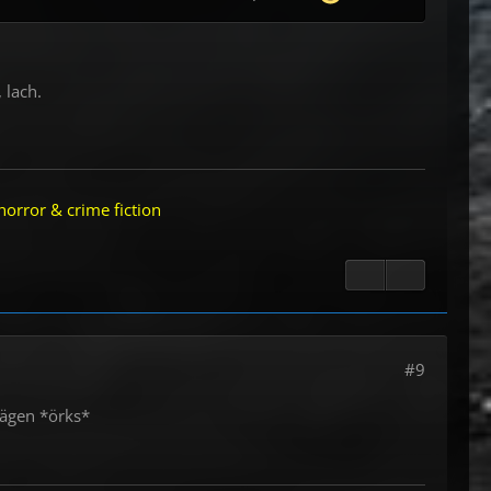
 lach.
horror & crime fiction
#9
lägen *örks*