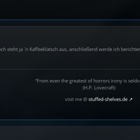
h steht ja ´n Kaffeeklatsch aus, anschließend werde ich berichten
“From even the greatest of horrors irony is seld
(H.P. Lovecraft)
visit me @
stuffed-shelves.de