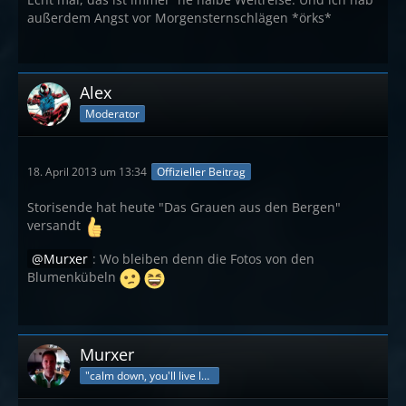
außerdem Angst vor Morgensternschlägen *örks*
Alex
Moderator
18. April 2013 um 13:34
Offizieller Beitrag
Storisende hat heute "Das Grauen aus den Bergen"
versandt
Murxer
: Wo bleiben denn die Fotos von den
Blumenkübeln
Murxer
"calm down, you'll live longer"