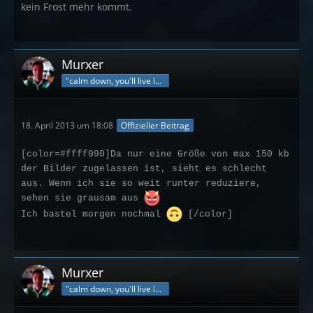
kein Frost mehr kommt.
Murxer
"calm down, you'll live longer"
18. April 2013 um 18:08
Offizieller Beitrag
[color=#ffff990]Da nur eine Größe von max 150 kb
der Bilder zugelassen ist, sieht es schlecht
aus. Wenn ich sie so weit runter reduziere,
sehen sie grausam aus
Ich bastel morgen nochmal
[/color]
Murxer
"calm down, you'll live longer"