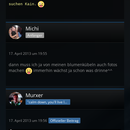
suchen Kain.
Michi
Anfänger
17. April 2013 um 19:55
dann muss ich ja von meinen blumenkübeln auch fotos
machen
immerhin wächst ja schon was drinne^^
Murxer
"calm down, you'll live longer"
17. April 2013 um 19:56
Offizieller Beitrag