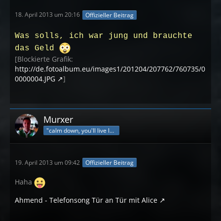
18. April 2013 um 20:16
Offizieller Beitrag
Was solls, ich war jung und brauchte
das Geld
[Blockierte Grafik:
http://de.fotoalbum.eu/images1/201204/207762/760735/0
0000004.JPG
]
Murxer
"calm down, you'll live longer"
19. April 2013 um 09:42
Offizieller Beitrag
Haha
Ahmend - Telefonsong Tür an Tür mit Alice