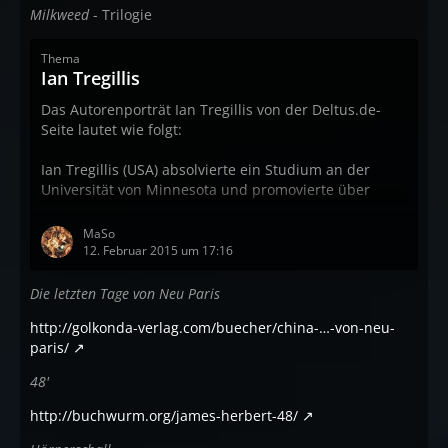
Milkweed
- Trilogie
Thema
Ian Tregillis
Das Autorenporträt Ian Tregillis von der Deltus.de-
Seite lautet wie folgt:
Ian Tregillis (USA) absolvierte ein Studium an der
Universität von Minnesota und promovierte über
Radiogalaxien und Quasare. 2005 nahm er an einem
der Clarion-Workshops für angehende Schriftsteller
MaSo
teil und gehört seither zu der eng verbundenen
12. Februar 2015 um 17:16
Gruppe des New Mexico Critical Mass Workshops, zu
dem auch George R. R. Martin, Walter Jon Williams
Die letzten Tage von Neu Paris
und Melinda Snodgrass zählen.Bekannt wurde Ian
http://golkonda-verlag.com/buecher/china-…-von-neu-
Tregillis durch die Bände…
paris/
48'
http://buchwurm.org/james-herbert-48/