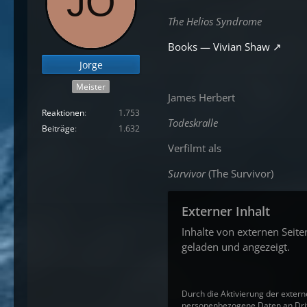
The Helios Syndrome
Books — Vivian Shaw
Jorge
Meister
James Herbert
Reaktionen
1.753
Todeskralle
Beiträge
1.632
Verfilmt als
Survivor
(The Survivor)
Externer Inhalt
Inhalte von externen Seit
geladen und angezeigt.
Durch die Aktivierung der extern
personenbezogene Daten an Drit