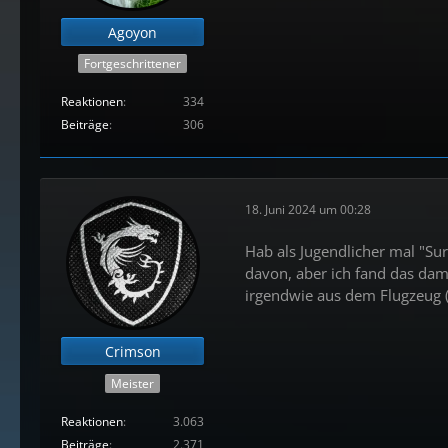
Agoyon
Fortgeschrittener
Reaktionen
334
Beiträge
306
18. Juni 2024 um 00:28
Hab als Jugendlicher mal "Su
davon, aber ich fand das dama
irgendwie aus dem Flugzeug (h
Crimson
Meister
Reaktionen
3.063
Beiträge
2.371