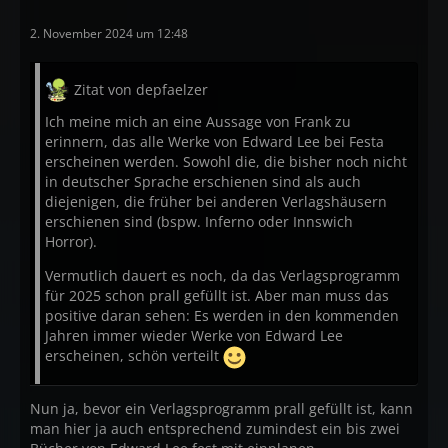
Leipzig Extra. Limitiert auf 666 Exemplare
2. November 2024 um 12:48
Ray B. Russell:
Robert Aickman: Eine Biografie -
Limitiert
auf 666 Exemplare
Zitat von depfaelzer
Ich meine mich an eine Aussage von Frank zu
In Vorbereitung für das zweite Halbjahr
erinnern, das alle Werke von Edward Lee bei Festa
erscheinen werden. Sowohl die, die bisher noch nicht
Algernon Blackwood Robert Aickman
in deutscher Sprache erschienen sind als auch
diejenigen, die früher bei anderen Verlagshäusern
Joachim Körber
erschienen sind (bspw. Inferno oder Innswich
5 Bände
Horror).
Die besten Erzählungen des US-Magazin UNKNOWN
Vermutlich dauert es noch, da das Verlagsprogramm
für 2025 schon prall gefüllt ist. Aber man muss das
positive daran sehen: Es werden in den kommenden
Jahren immer wieder Werke von Edward Lee
erscheinen, schön verteilt
Nun ja, bevor ein Verlagsprogramm prall gefüllt ist, kann
man hier ja auch entsprechend zumindest ein bis zwei