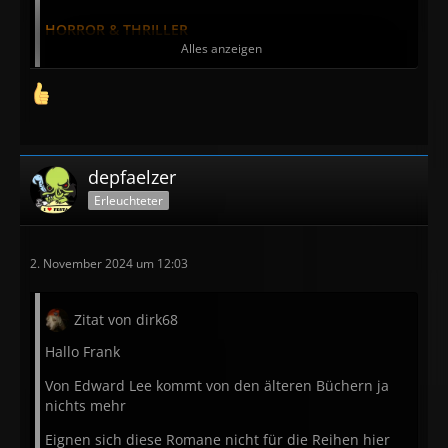
HORROR & THRILLER
Alles anzeigen
Simone St. James:
Silence for the Dead
Carissa Orlando:
Das September-Haus
Rachel Harrison:
Black Sheep
C. J. Leede:
Mein Name ist Maeve Fly
depfaelzer
Erleuchteter
Lovecrafts Bibliothek des Schreckens – limited:
2. November 2024 um 12:03
Fritz Leiber:
Lovecraft und ich (Stories und Essays)
Joe R. Lansdale:
In the Mad Mountains
Zitat von dirk68
Hallo Frank
PULP LEGENDS
Von Edward Lee kommt von den älteren Büchern ja
Marc Olden:
Edgar Allan Poe muss sterben
nichts mehr
Eignen sich diese Romane nicht für die Reihen hier