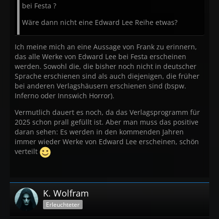
bei Festa ?
SAMMLERAUSGABEN
(signiert und limitiert auf 1.222
Exemplare)
Wäre dann nicht eine Edward Lee Reihe etwas?
Nancy A. Collins:
Dead Man's Hand: Five Tales of the
Ich meine mich an eine Aussage von Frank zu erinnern,
Weird West
das alle Werke von Edward Lee bei Festa erscheinen
Paul Kane:
Sherlock Holmes und die Diener der Hölle
werden. Sowohl die, die bisher noch nicht in deutscher
Sprache erschienen sind als auch diejenigen, die früher
bei anderen Verlagshäusern erschienen sind (bspw.
Inferno oder Innswich Horror).
WEIRD FICTION
Vermutlich dauert es noch, da das Verlagsprogramm für
Brian Evenson:
Gesang zum Untergang der Welt
2025 schon prall gefüllt ist. Aber man muss das positive
daran sehen: Es werden in den kommenden Jahren
immer wieder Werke von Edward Lee erscheinen, schön
WEITERE TITEL
verteilt
Richard Matheson:
Die besten Erzählungen
- 2 Bände.
Limitiert auf 1.250 Exemplare
Richard Matheson:
Ich bin Legende
Illustrierte,
K. Wolfram
kommentierte Vorzugsausgabe
Erleuchteter
Brian Evenson:
Contagion - Ansteckung -
Buchmesse