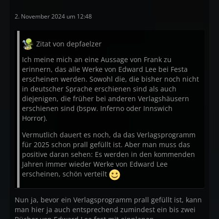
Leipzig Extra. Limitiert auf 666 Exemplare
2. November 2024 um 12:48
Ray B. Russell:
Robert Aickman: Eine Biografie -
Limitiert
auf 666 Exemplare
Zitat von depfaelzer
Ich meine mich an eine Aussage von Frank zu
In Vorbereitung für das zweite Halbjahr
erinnern, das alle Werke von Edward Lee bei Festa
erscheinen werden. Sowohl die, die bisher noch nicht
Algernon Blackwood Robert Aickman
in deutscher Sprache erschienen sind als auch
diejenigen, die früher bei anderen Verlagshäusern
Joachim Körber
erschienen sind (bspw. Inferno oder Innswich
5 Bände
Horror).
Die besten Erzählungen des US-Magazin UNKNOWN
Vermutlich dauert es noch, da das Verlagsprogramm
für 2025 schon prall gefüllt ist. Aber man muss das
positive daran sehen: Es werden in den kommenden
Jahren immer wieder Werke von Edward Lee
erscheinen, schön verteilt
Nun ja, bevor ein Verlagsprogramm prall gefüllt ist, kann
man hier ja auch entsprechend zumindest ein bis zwei