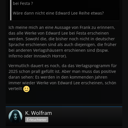
bei Festa ?
SAMMLERAUSGABEN
(signiert und limitiert auf 1.222
Exemplare)
Wäre dann nicht eine Edward Lee Reihe etwas?
Nancy A. Collins:
Dead Man's Hand: Five Tales of the
Ich meine mich an eine Aussage von Frank zu erinnern,
Weird West
das alle Werke von Edward Lee bei Festa erscheinen
Paul Kane:
Sherlock Holmes und die Diener der Hölle
werden. Sowohl die, die bisher noch nicht in deutscher
Sprache erschienen sind als auch diejenigen, die früher
bei anderen Verlagshäusern erschienen sind (bspw.
Inferno oder Innswich Horror).
WEIRD FICTION
Vermutlich dauert es noch, da das Verlagsprogramm für
Brian Evenson:
Gesang zum Untergang der Welt
2025 schon prall gefüllt ist. Aber man muss das positive
daran sehen: Es werden in den kommenden Jahren
immer wieder Werke von Edward Lee erscheinen, schön
WEITERE TITEL
verteilt
Richard Matheson:
Die besten Erzählungen
- 2 Bände.
Limitiert auf 1.250 Exemplare
Richard Matheson:
Ich bin Legende
Illustrierte,
K. Wolfram
kommentierte Vorzugsausgabe
Erleuchteter
Brian Evenson:
Contagion - Ansteckung -
Buchmesse