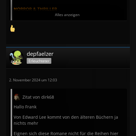
HORROR & THRILLER
Alles anzeigen
Simone St. James:
Silence for the Dead
Carissa Orlando:
Das September-Haus
Rachel Harrison:
Black Sheep
C. J. Leede:
Mein Name ist Maeve Fly
depfaelzer
Erleuchteter
Lovecrafts Bibliothek des Schreckens – limited:
2. November 2024 um 12:03
Fritz Leiber:
Lovecraft und ich (Stories und Essays)
Joe R. Lansdale:
In the Mad Mountains
Zitat von dirk68
Hallo Frank
PULP LEGENDS
Von Edward Lee kommt von den älteren Büchern ja
Marc Olden:
Edgar Allan Poe muss sterben
nichts mehr
Eignen sich diese Romane nicht für die Reihen hier