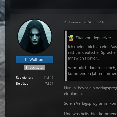
WEITERE TITEL
Richard Matheson:
Die bes
2. November 2024 um 12:48
Richard Matheson:
Ich bin 
Zitat von depfaelzer
Brian Evenson:
Contagion -
Ich meine mich an eine Aus
Ray B. Russell:
Robert Aickm
nicht in deutscher Sprache 
Innswich Horror).
K. Wolfram
Vermutlich dauert es noch,
Erleuchteter
In Vorbereitung für das zwe
kommenden Jahren immer w
Reaktionen
11.849
Algernon Blackwood Rober
Beiträge
7.304
Nun ja, bevor ein Verlagspro
Joachim Körber
einplanen.
5 Bände
So ein Verlagsprogramm kommt
Die besten Erzählungen 
Und was heißt hier kommend