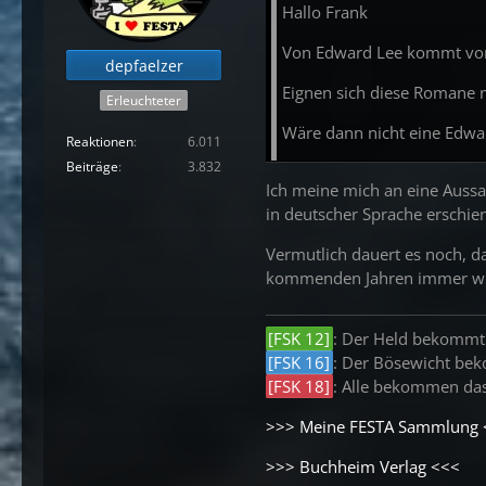
Hallo Frank
Fritz Leiber:
Lovecraft und i
Von Edward Lee kommt von 
Joe R. Lansdale:
In the Mad
depfaelzer
Eignen sich diese Romane ni
Erleuchteter
Wäre dann nicht eine Edwa
PULP LEGENDS
Reaktionen
6.011
Beiträge
3.832
Marc Olden:
Edgar Allan Po
Ich meine mich an eine Aussa
in deutscher Sprache erschien
Vermutlich dauert es noch, d
SAMMLERAUSGABEN
(sign
kommenden Jahren immer wie
Nancy A. Collins:
Dead Man's
Paul Kane:
Sherlock Holmes 
[FSK 12]
: Der Held bekommt
[FSK 16]
: Der Bösewicht be
[FSK 18]
: Alle bekommen das
WEIRD FICTION
>>> Meine FESTA Sammlung 
Brian Evenson:
Gesang zum
>>> Buchheim Verlag <<<