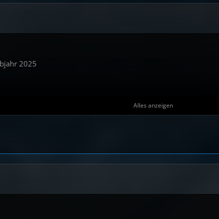
bjahr 2025
Alles anzeigen
or the Dead
mber-Haus
ep
aeve Fly
Schreckens – limited: