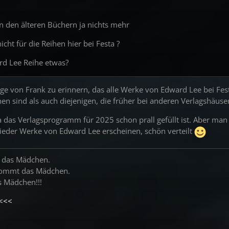
ch (Stories und Essays)
den älteren Büchern ja nichts mehr
 Mountains
cht für die Reihen hier bei Festa ?
rd Lee Reihe etwas?
e muss sterben
ge von Frank zu erinnern, das alle Werke von Edward Lee bei Fest
en sind als auch diejenigen, die früher bei anderen Verlagshäuse
a das Verlagsprogramm für 2025 schon prall gefüllt ist. Aber man
iert und limitiert auf 1.222 Exemplare)
der Werke von Edward Lee erscheinen, schön verteilt
 Hand: Five Tales of the Weird West
und die Diener der Hölle
 das Mädchen.
kommt das Mädchen.
 Mädchen!!!
<<<
 Untergang der Welt