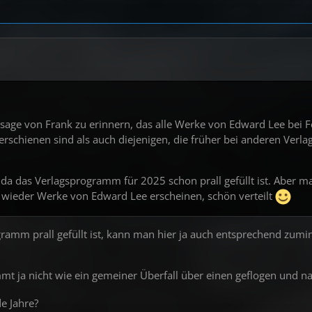
ten Erzählungen
- 2 Bände. Limitiert auf 1.250 Exemplare
Legende
Illustrierte, kommentierte Vorzugsausgabe
 Ansteckung -
Buchmesse Leipzig Extra. Limitiert auf 666 Exempla
sage von Frank zu erinnern, das alle Werke von Edward Lee bei F
an: Eine Biografie -
Limitiert auf 666 Exemplare
erschienen sind als auch diejenigen, die früher bei anderen Verl
 da das Verlagsprogramm für 2025 schon prall gefüllt ist. Aber 
ite Halbjahr
ieder Werke von Edward Lee erscheinen, schön verteilt
t Aickman
gramm prall gefüllt ist, kann man hier ja auch entsprechend zumi
 ja nicht wie ein gemeiner Überfall über einen geflogen und n
des US-Magazin UNKNOWN
e Jahre?