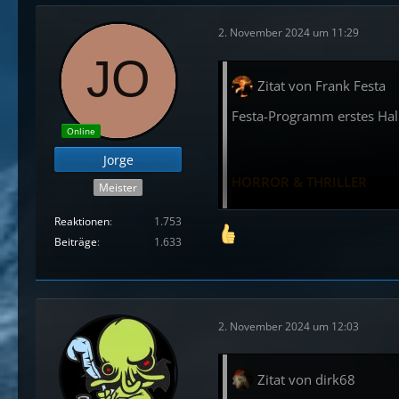
2. November 2024 um 11:29
Zitat von Frank Festa
Festa-Programm erstes Hal
Online
Jorge
HORROR & THRILLER
Meister
Simone St. James:
Silence f
Reaktionen
1.753
Beiträge
1.633
Carissa Orlando:
Das Septe
Rachel Harrison:
Black She
C. J. Leede:
Mein Name ist M
2. November 2024 um 12:03
Zitat von dirk68
Lovecrafts Bibliothek des 