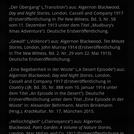
„Der Übergang“ („Transition“) aus: Algernon Blackwood,
Day and Night Stories
, London, Cassell and Company 1917
(Erstveröffentlichung in
The New Witness
, Bd. 3, Nr. 58
vom 11. Dezember 1913 unter dem Titel „Mudbury’s
Xmas Adventure“). Deutsche Erstveröffentlichung.
„Gewalt“ („Violence“) aus: Algernon Blackwood,
Ten Minute
Stories
, London, John Murray 1914 (Erstveröffentlichung
in The
New Witness
, Bd. 2. Nr. 29 vom 22. Mai 1913).
Deutsche Erstveröffentlichung.
„Eine Begebenheit in der Wüste“ („A Desert Episode“) aus:
Algernon Blackwood,
Day and Night Stories
, London,
Cassell and Company 1917 (Erstveröffentlichung in
Country Life
, Bd. 35, Nr. 888 vom 10. Januar 1914 unter
dem Titel „An Episode in the Desert“). Deutsche
Erstveröffentlichung unter dem Titel „Eine Episode in der
Wüste“ in: Alexander Behrmann, Martin Brinkmann
(Hrsg.),
Krachkultur
, Nr. 17, München 2015.
„Hellsichtigkeit“ („Clairvoyance“) aus: Algernon
Blackwood,
Pan’s Garden: A Volume of Nature Stories
,
London, Mac Millan and Co. 1912 (Erstveröffentlichung in