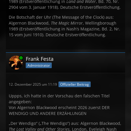
1989 (Erstveröffentlichung in
Land and Water
, Bd. 70, Nr.
2904 vom 3. Januar 1918). Deutsche Erstveröffentlichung.
Die Botschaft der Uhr (The Message of the Clock) aus:
Algernon Blackwood,
The Magic Mirror
, Wellingborough
1989 (Erstveröffentlichung in Nash’s Magazine, Bd. 2, Nr.
15 vom Juni 1910). Deutsche Erstveröffentlichung.
Online
Frank Festa
Administrator
12. Dezember 2025 um 11:19
Offizieller Beitrag
Uppps, ich hatte in der Vorschau den falschen Titel
angegeben:
Von Algernon Blackwood erscheint 2026 zuerst DER
WENDIGO UND ANDERE ERZÄHLUNGEN
„Der Wendigo“ („The Wendigo“) aus: Algernon Blackwood,
The Lost Valley and Other Stories
, London, Eveleigh Nash