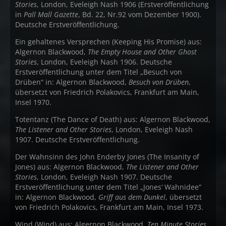
Stories
, London, Eveleigh Nash 1906 (Erstveröffentlichung
in
Pall Mall Gazette
, Bd. 22, Nr.92 vom Dezember 1900).
Deutsche Erstveröffentlichung.
Ein gehaltenes Versprechen (Keeping His Promise) aus:
Algernon Blackwood,
The Empty House and Other Ghost
Stories
, London, Eveleigh Nash 1906. Deutsche
Erstveröffentlichung unter dem Titel „Besuch von
Drüben“ in: Algernon Blackwood,
Besuch von Drüben
,
übersetzt von Friedrich Polakovics, Frankfurt am Main,
Insel 1970.
Totentanz (The Dance of Death) aus: Algernon Blackwood,
The Listener and Other Stories
, London, Eveleigh Nash
1907. Deutsche Erstveröffentlichung.
Der Wahnsinn des John Enderby Jones (The Insanity of
Jones) aus: Algernon Blackwood,
The Listener and Other
Stories
, London, Eveleigh Nash 1907. Deutsche
Erstveröffentlichung unter dem Titel „Jones‘ Wahnidee“
in: Algernon Blackwood,
Griff aus dem Dunkel
, übersetzt
von Friedrich Polakovics, Frankfurt am Main, Insel 1973.
Wind (Wind) aus: Algernon Blackwood,
Ten Minute Stories
,