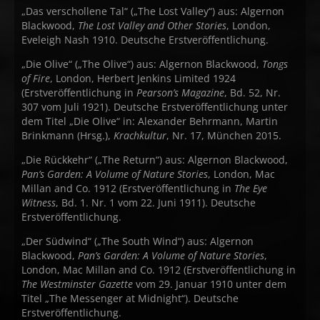
„Das verschollene Tal“ („The Lost Valley“) aus: Algernon
Blackwood,
The Lost Valley and Other Stories
, London,
Eveleigh Nash 1910. Deutsche Erstveröffentlichung.
„Die Olive“ („The Olive“) aus: Algernon Blackwood,
Tongs
of Fire
, London, Herbert Jenkins Limited 1924
(Erstveröffentlichung in
Pearson’s Magazine
, Bd. 52, Nr.
307 vom Juli 1921). Deutsche Erstveröffentlichung unter
dem Titel „Die Olive“ in: Alexander Behrmann, Martin
Brinkmann (Hrsg.),
Krachkultur
, Nr. 17, München 2015.
„Die Rückkehr“ („The Return“) aus: Algernon Blackwood,
Pan’s Garden: A Volume of Nature Stories
, London, Mac
Millan and Co. 1912 (Erstveröffentlichung in
The Eye
Witness
, Bd. 1. Nr. 1 vom 22. Juni 1911). Deutsche
Erstveröffentlichung.
„Der Südwind“ („The South Wind“) aus: Algernon
Blackwood,
Pan’s Garden: A Volume of Nature Stories
,
London, Mac Millan and Co. 1912 (Erstveröffentlichung in
The Westminster Gazette
vom 29. Januar 1910 unter dem
Titel „The Messenger at Midnight“). Deutsche
Erstveröffentlichung.