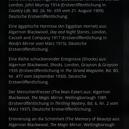
London, John Murray 1914 (Erstveröffentlichung in
Country Life
, Bd. 26, Nr. 659 vom 21. August 1909).
Deutsche Erstveröffentlichung.
Eine ägyptische Hornisse (An Egyptian Hornet) aus:
Algernon Blackwood,
Day and Night Stories
, London,
Cassell and Company 1917 (Erstveröffentlichung in
Reedy’s Mirror
vom März 1915). Deutsche
Erstveröffentlichung.
Eine Reihe schockierender Ereignisse (Shocks) aus:
Algernon Blackwood,
Shocks
, London, Grayson & Grayson
1935 (Erstveröffentlichung in
The Strand Magazine
, Bd. 80,
Nr. 477 vom September 1930). Deutsche
Erstveröffentlichung.
Der Menschenfresser (The Man-Eater) aus: Algernon
Blackwood,
The Magic Mirror
, Wellingborough 1989
(Erstveröffentlichung in
Thrilling Mystery
, Bd. 6, Nr. 2 vom
März 1937). Deutsche Erstveröffentlichung.
Erinnerung an die Schönheit (The Memory of Beauty) aus:
Algernon Blackwood,
The Magic Mirror
, Wellingborough