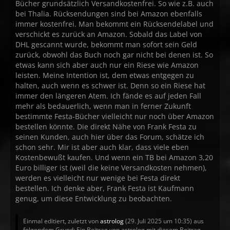
Bücher grundsätzlich Versandkostenfrei. So wie z.B. auch
bei Thalia. Rücksendungen sind bei Amazon ebenfalls
immer kostenfrei. Man bekommt ein Rücksendelabel und
verschickt es zurück an Amazon. Sobald das Label von
DHL gescannt wurde, bekommt man sofort sein Geld
zurück, obwohl das Buch noch gar nicht bei denen ist. So
etwas kann sich aber auch nur ein Riese wie Amazon
leisten. Meine Intention ist, dem etwas entgegen zu
halten, auch wenn es schwer ist. Denn so ein Riese hat
immer den längeren Atem. Ich fände es auf jeden Fall
mehr als bedauerlich, wenn man in ferner Zukunft
bestimmte Festa-Bücher vielleicht nur noch über Amazon
bestellen könnte. Die direkt Nähe von Frank Festa zu
seinen Kunden, auch hier über das Forum, schätze ich
schon sehr. Mir ist aber auch klar, dass viele eben
Kostenbewußt kaufen. Und wenn ein TB bei Amazon 3,20
Euro billiger ist (weil die keine Versandkosten nehmen),
werden es vielleicht nur wenige bei Festa direkt
bestellen. Ich denke aber, Frank Festa ist Kaufmann
genug, um diese Entwicklung zu beobachten.
Einmal editiert, zuletzt von
astrolog
(
29. Juli 2025 um 10:35
) aus
folgendem Grund: Ein Beitrag von astrolog mit diesem Beitrag