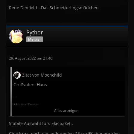
Rene Denfield - Das Schmetterlingsmädchen
Pythor
Meister
29. August 2022 um 21:46
Zitat von Moonchild
Großvaters Haus
...
Mister Torso
Alles anzeigen
...
Stabile Auswahl fürs Ekelpaket..
Was ist Dein Preis
Check mal noch die anderen Jon Athan Bücher aus der