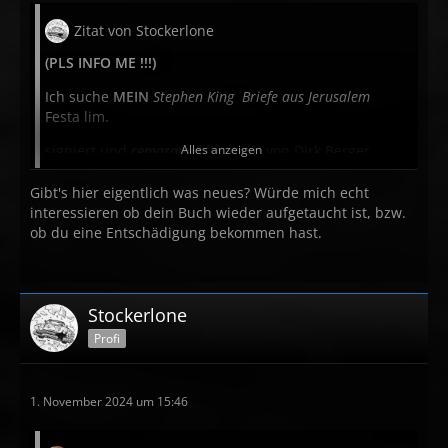
Zitat von Stockerlone
(PLS INFO ME !!!)
Ich suche
MEIN
Stephen King
Briefe aus Jerusalem
Festa lim.
signiert und
remarqued
Alles anzeigen
für mich von Dirk Berger.
Auf dem Rückweg von Dirk zu mir ist das Buch
Gibt's hier eigentlich was neues? Würde mich echt
´verschwunden´.
interessieren ob dein Buch wieder aufgetaucht ist, bzw.
ob du eine Entschädigung bekommen hast.
Falls zufällig jemand bei ebay usw. ein Festa
sig+REMARQUED
Stephen King
Briefe aus Jerusalem
sieht, das ich
höchstwarscheinlich
Stockerlone
Profi
mein Exemplar.
(Leider muss ich mir aber wohl aber ein Ersatzemplar
kaufen
1. November 2024 um 15:46
wenn ich irgendwo ein ´günstiges´ finde.)