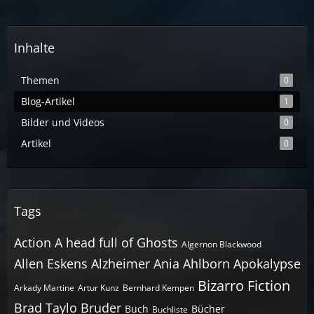
Inhalte
Themen
0
Blog-Artikel
1
Bilder und Videos
0
Artikel
0
Tags
Action
A head full of Ghosts
Algernon Blackwood
Allen Eskens
Alzheimer
Ania Ahlborn
Apokalypse
Bizarro Fiction
Arkady Martine
Artur Kunz
Bernhard Kempen
Brad Taylo
Bruder
Buch
Bücher
Buchliste