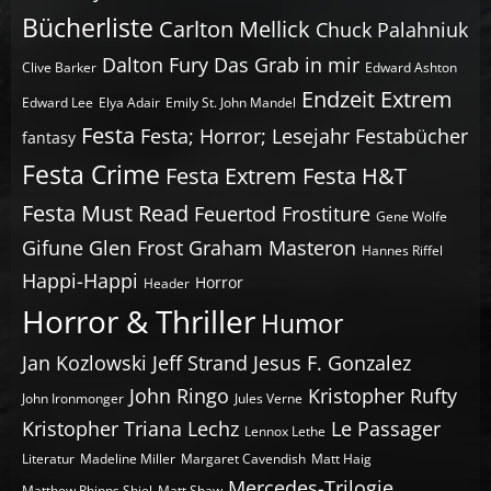
Bücherliste
Carlton Mellick
Chuck Palahniuk
Dalton Fury
Das Grab in mir
Clive Barker
Edward Ashton
Endzeit
Extrem
Edward Lee
Elya Adair
Emily St. John Mandel
Festa
Festa; Horror; Lesejahr
Festabücher
fantasy
Festa Crime
Festa Extrem
Festa H&T
Festa Must Read
Feuertod
Frostiture
Gene Wolfe
Gifune
Glen Frost
Graham Masteron
Hannes Riffel
Happi-Happi
Horror
Header
Horror & Thriller
Humor
Jan Kozlowski
Jeff Strand
Jesus F. Gonzalez
John Ringo
Kristopher Rufty
John Ironmonger
Jules Verne
Kristopher Triana
Lechz
Le Passager
Lennox Lethe
Literatur
Madeline Miller
Margaret Cavendish
Matt Haig
Mercedes-Trilogie
Matthew Phipps Shiel
Matt Shaw