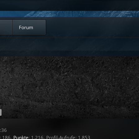
Forum
:36
186
Punkte
1.216
Profil-Aufrufe
1.853