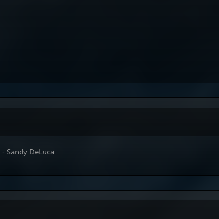
e - Sandy DeLuca