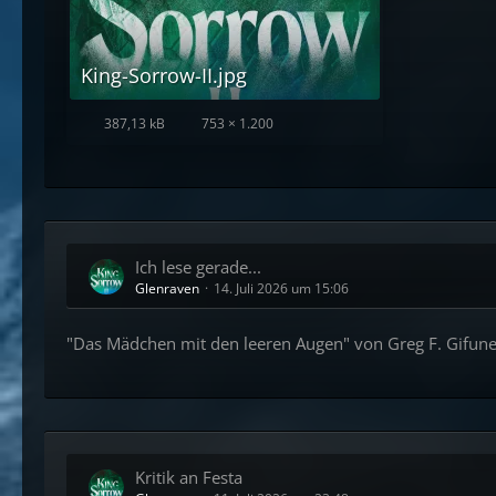
King-Sorrow-II.jpg
387,13 kB
753 × 1.200
Ich lese gerade...
Glenraven
14. Juli 2026 um 15:06
"Das Mädchen mit den leeren Augen" von Greg F. Gifun
Kritik an Festa