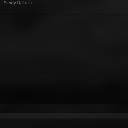
e - Sandy DeLuca