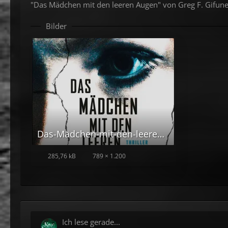
"Das Mädchen mit den leeren Augen" von Greg F. Gifun
Bilder
Das-Mädchen-mit-den-leeren-Augen.jpg
285,76 kB
789 × 1.200
Ich lese gerade...