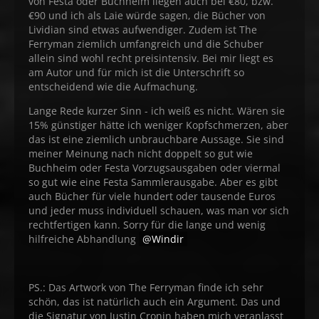
von Festa oder Buchheim liegen auch bei €80, bzw.
€90 und ich als Laie würde sagen, die Bücher von
Lividian sind etwas aufwendiger. Zudem ist The
Ferryman ziemlich umfangreich und die Schuber
allein sind wohl recht preisintensiv. Bei mir liegt es
am Autor und für mich ist die Unterschrift so
entscheidend wie die Aufmachung.
Lange Rede kurzer Sinn - ich weiß es nicht. Wären sie
15% günstiger hätte ich weniger Kopfschmerzen, aber
das ist eine ziemlich unbrauchbare Aussage. Sie sind
meiner Meinung nach nicht doppelt so gut wie
Buchheim oder Festa Vorzugsausgaben oder viermal
so gut wie eine Festa Sammlerausgabe. Aber es gibt
auch Bücher für viele hundert oder tausende Euros
und jeder muss individuell schauen, was man vor sich
rechtfertigen kann. Sorry für die lange und wenig
hilfreiche Abhandlung
Windir
PS.: Das Artwork von The Ferryman finde ich sehr
schön, das ist natürlich auch ein Argument. Das und
die Signatur von Justin Cronin haben mich veranlasst