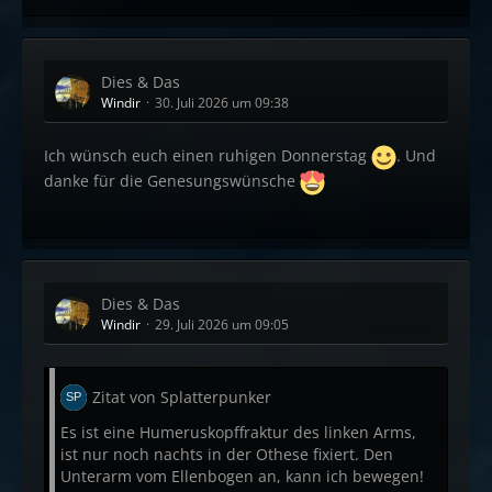
Wahrscheinlich nix für Mainstream
Horrorkonsumenten, aber so als Nischen Ding
Dies & Das
kann der definitiv was, mach meiner Meinung
Windir
30. Juli 2026 um 09:38
halt.
Ich wünsch euch einen ruhigen Donnerstag
. Und
danke für die Genesungswünsche
Dies & Das
Windir
29. Juli 2026 um 09:05
Zitat von Splatterpunker
Es ist eine Humeruskopffraktur des linken Arms,
ist nur noch nachts in der Othese fixiert. Den
Unterarm vom Ellenbogen an, kann ich bewegen!