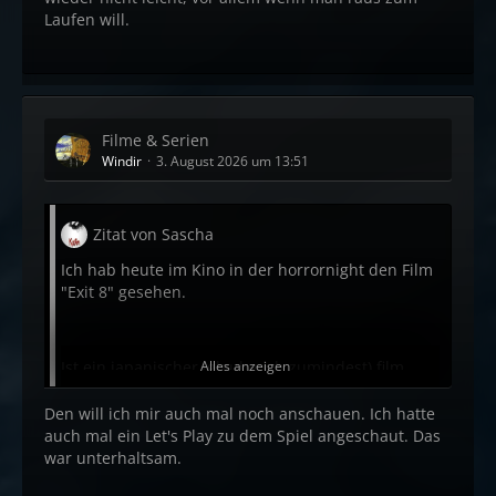
Laufen will.
Filme & Serien
Windir
3. August 2026 um 13:51
Zitat von Sascha
Ich hab heute im Kino in der horrornight den Film
"Exit 8" gesehen.
Ist ein japanischer (glaube ich zumindest) film.
Alles anzeigen
Ich bin nicht der größte Fan von Asia Filmen, aber
Den will ich mir auch mal noch anschauen. Ich hatte
den fand ich echt gut.
auch mal ein Let's Play zu dem Spiel angeschaut. Das
war unterhaltsam.
Hatte was vom Backrooms.