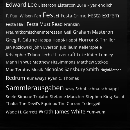
Edward Lee
Elstercon
Elstercon 2018 Flyer
endlich
Festa
Festa Extrem
Festa Crime
F. Paul Wilson
Fan
Festa Must Read
Festa H&T
Franklin
Graham Masteron
FraumitkomischenInteressen
Geil
Greg F. Gifune
Horror & Thriller
Happa
Happi-Happi
Jan Kozlowski
John Everson
Jubiläum
Kellerspiele
Lovecraft
Kristopher Triana
Lechz!
Luke Kater
Lumley
Mann in Wut
Matthew FitzSimmons
Matthew Stokoe
Nicholas Sansbury Smith
Moe Teratos
Musik
NightMother
Redrum
Runaways
Ryan C. Thomas
Sammlerausgaben
Schni-schna-schnappi
scary
Seele
Simone Trojahn
Stefanie Maucher
Stephen King
Sucht
Thalia
The Devil's Equinox
Tim Curran
Todesgeil
Wrath James White
Wade H. Garrett
Yum-yum