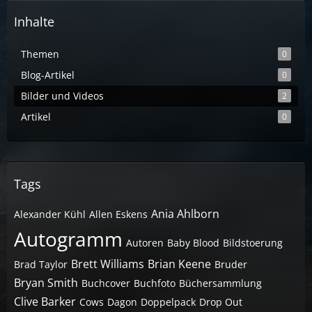
Inhalte
Themen
0
Blog-Artikel
0
Bilder und Videos
2
Artikel
0
Tags
Ania Ahlborn
Alexander Kühl
Allen Eskens
Autogramm
Autoren
Baby Blood
Bildstoerung
Brett Williams
Brian Keene
Brad Taylor
Bruder
Bryan Smith
Buchcover
Buchfoto
Büchersammlung
Clive Barker
Cows
Dagon
Doppelpack
Drop Out