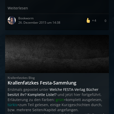
Weiterlesen
Bookworm
4
0
26. Dezember 2015 um 14:38
Krallenfatzkes Blog
Krallenfatzkes Festa-Sammlung
Erstmals gepostet unter
Welche FESTA-Verlag Bücher
besitzt ihr? Komplette Liste!?
und jetzt hier fortgeführt.
Erläuterung zu den Farben:
grün
=komplett ausgelesen,
türkis
=zum Teil gelesen, einige Kurzgeschichten durch,
bzw. mehrere Seiten/Kapitel angefangen.