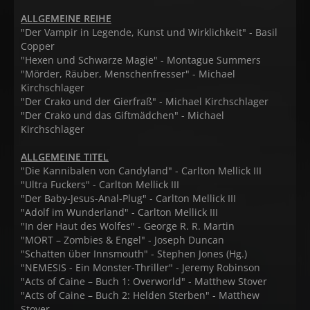
ALLGEMEINE REIHE
"Der Vampir in Legende, Kunst und Wirklichkeit" - Basil
Copper
"Hexen und Schwarze Magie" - Montague Summers
"Mörder, Räuber, Menschenfresser" - Michael
Kirchschlager
"Der Crako und der Gierfraß" - Michael Kirchschlager
"Der Crako und das Giftmädchen" - Michael
Kirchschlager
ALLGEMEINE TITEL
"Die Kannibalen von Candyland" - Carlton Mellick III
"Ultra Fuckers" - Carlton Mellick III
"Der Baby-Jesus-Anal-Plug" - Carlton Mellick III
"Adolf im Wunderland" - Carlton Mellick III
"In der Haut des Wolfes" - George R. R. Martin
"MORT – Zombies & Engel" - Joseph Duncan
"Schatten über Innsmouth" - Stephen Jones (Hg.)
"NEMESIS - Ein Monster-Thriller" - Jeremy Robinson
"Acts of Caine – Buch 1: Overworld" - Matthew Stover
"Acts of Caine – Buch 2: Helden Sterben" - Matthew
Stover