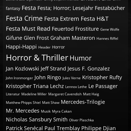
Festa
Festa; Horror; Lesejahr
Festabücher
fantasy
Festa Crime
Festa Extrem
Festa H&T
Festa Must Read
Feuertod
Frostiture
Gene Wolfe
Gifune
Glen Frost
Graham Masteron
Hannes Riffel
Happi-Happi
Horror
Header
Horror & Thriller
Humor
Jan Kozlowski
Jeff Strand
Jesus F. Gonzalez
John Ringo
Kristopher Rufty
John Ironmonger
Jules Verne
Kristopher Triana
Lechz
Le Passager
Lennox Lethe
Literatur
Madeline Miller
Margaret Cavendish
Matt Haig
Mercedes-Trilogie
Matthew Phipps Shiel
Matt Shaw
Mr. Mercedes
Musik
Myra Cakan
Nicholas Sansbury Smith
Oliver Plaschka
Patrick Senécal
Paul Tremblay
Philippe Djian