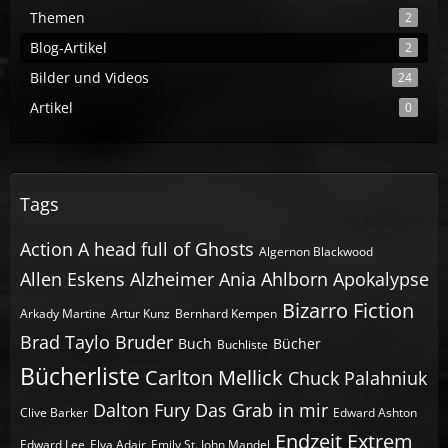
Themen
2
Blog-Artikel
2
Bilder und Videos
24
Artikel
0
Tags
Action
A head full of Ghosts
Algernon Blackwood
Allen Eskens
Alzheimer
Ania Ahlborn
Apokalypse
Bizarro Fiction
Arkady Martine
Artur Kunz
Bernhard Kempen
Brad Taylo
Bruder
Buch
Bücher
Buchliste
Bücherliste
Carlton Mellick
Chuck Palahniuk
Dalton Fury
Das Grab in mir
Clive Barker
Edward Ashton
Endzeit
Extrem
Edward Lee
Elya Adair
Emily St. John Mandel