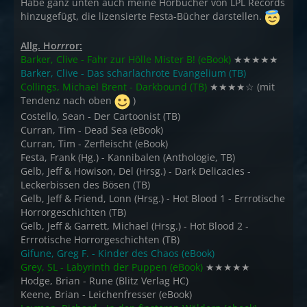
Habe ganz unten auch meine Hörbücher von LPL Records
hinzugefügt, die lizensierte Festa-Bücher darstellen.
Allg. Ho
rrr
or:
Barker, Clive - Fahr zur Hölle Mister B! (eBook)
★★★★★
Barker, Clive - Das scharlachrote Evangelium (TB)
Collings, Michael Brent - Darkbound (TB)
★★★★☆ (mit
Tendenz nach oben
)
Costello, Sean - Der Cartoonist (TB)
Curran, Tim - Dead Sea (eBook)
Curran, Tim - Zerfleischt (eBook)
Festa, Frank (Hg.) - Kannibalen (Anthologie, TB)
Gelb, Jeff & Howison, Del (Hrsg.) - Dark Delicacies -
Leckerbissen des Bösen (TB)
Gelb, Jeff & Friend, Lonn (Hrsg.) - Hot Blood 1 - Errrotische
Horrorgeschichten (TB)
Gelb, Jeff & Garrett, Michael (Hrsg.) - Hot Blood 2 -
Errrotische Horrorgeschichten (TB)
Gifune, Greg F. - Kinder des Chaos (eBook)
Grey, SL - Labyrinth der Puppen (eBook)
★★★★★
Hodge, Brian - Rune (Blitz Verlag HC)
Keene, Brian - Leichenfresser (eBook)