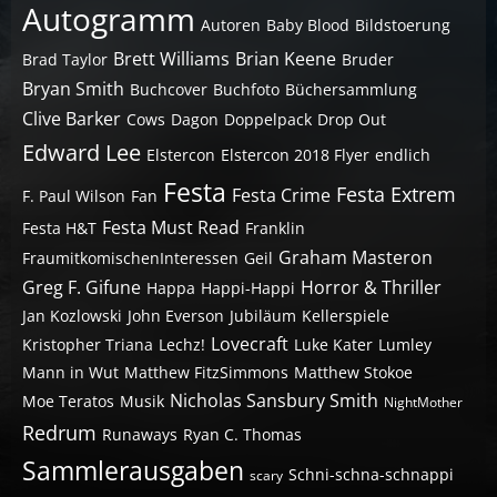
Autogramm
Autoren
Baby Blood
Bildstoerung
Brett Williams
Brian Keene
Brad Taylor
Bruder
Bryan Smith
Buchcover
Buchfoto
Büchersammlung
Clive Barker
Cows
Dagon
Doppelpack
Drop Out
Edward Lee
Elstercon
Elstercon 2018 Flyer
endlich
Festa
Festa Extrem
Festa Crime
F. Paul Wilson
Fan
Festa Must Read
Festa H&T
Franklin
Graham Masteron
FraumitkomischenInteressen
Geil
Greg F. Gifune
Horror & Thriller
Happa
Happi-Happi
Jan Kozlowski
John Everson
Jubiläum
Kellerspiele
Lovecraft
Kristopher Triana
Lechz!
Luke Kater
Lumley
Mann in Wut
Matthew FitzSimmons
Matthew Stokoe
Nicholas Sansbury Smith
Moe Teratos
Musik
NightMother
Redrum
Runaways
Ryan C. Thomas
Sammlerausgaben
Schni-schna-schnappi
scary