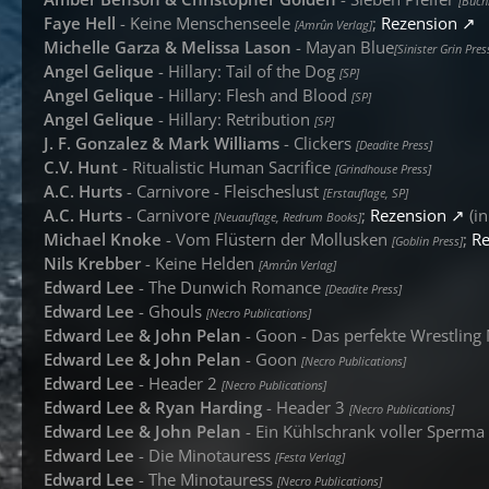
[Buch
Faye Hell
- Keine Menschenseele
;
Rezension
[Amrûn Verlag]
Michelle Garza & Melissa Lason
- Mayan Blue
[Sinister Grin Pres
Angel Gelique
- Hillary: Tail of the Dog
[SP]
Angel Gelique
- Hillary: Flesh and Blood
[SP]
Angel Gelique
- Hillary: Retribution
[SP]
J. F. Gonzalez & Mark Williams
- Clickers
[Deadite Press]
C.V. Hunt
- Ritualistic Human Sacrifice
[Grindhouse Press]
A.C. Hurts
- Carnivore - Fleischeslust
[Erstauflage, SP]
A.C. Hurts
- Carnivore
;
Rezension
(in
[Neuauflage, Redrum Books]
Michael Knoke
- Vom Flüstern der Mollusken
;
Re
[Goblin Press]
Nils Krebber
- Keine Helden
[Amrûn Verlag]
Edward Lee
- The Dunwich Romance
[Deadite Press]
Edward Lee
- Ghouls
[Necro Publications]
Edward Lee & John Pelan
- Goon - Das perfekte Wrestling
Edward Lee & John Pelan
- Goon
[Necro Publications]
Edward Lee
- Header 2
[Necro Publications]
Edward Lee & Ryan Harding
- Header 3
[Necro Publications]
Edward Lee & John Pelan
- Ein Kühlschrank voller Sperma
Edward Lee
- Die Minotauress
[Festa Verlag]
Edward Lee
- The Minotauress
[Necro Publications]