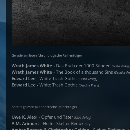
Gerade am lesen (chronologische Reihenfolge):
Wrath James White
- Das Buch der 1000 Sünden
[Festa Verlag
Wrath James White
- The Book of a thousand Sins
[Deadite Pr
Edward Lee
- White Trash Gothic
[Festa Verlag]
Edward Lee
- White Trash Gothic
[Deadite Press]
Bereits gelesen (alphabetische Reihenfolge):
Uwe K. Alexi
- Opfer und Täter
[UKA Verlag]
A.M. Arimont
- Helter Skelter Redux
[SP]
Amber Benson & Christopher Golden
- Sieben Pfeifer