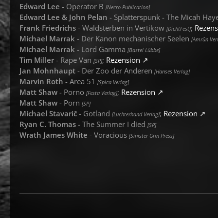
Edward Lee
- Operator B
[Necro Publication]
Edward Lee & John Pelan
- Splatterspunk - The Micah Hay
Frank Friedrichs
- Waldsterben in Vertikow
;
Rezens
[DichtFest]
Michael Marrak
- Der Kanon mechanischer Seelen
[Amrûn Ver
Michael Marrak
- Lord Gamma
[Bastei Lübbe]
Tim Miller
- Rape Van
;
Rezension
[SP]
Jan Mohnhaupt
- Der Zoo der Anderen
[Hanses Verlag]
Marvin Roth
- Area 51
[Spica Verlag]
Matt Shaw
- Porno
;
Rezension
[Festa Verlag]
Matt Shaw
- Porn
[SP]
Michael Stavarič
- Gotland
;
Rezension
[Luchterhand Verlag]
Ryan C. Thomas
- The Summer I died
[SP]
Wrath James White
- Voracious
[Sinister Grin Press]