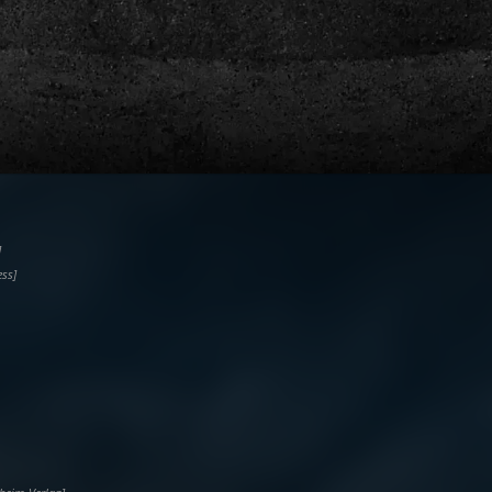
]
ess]