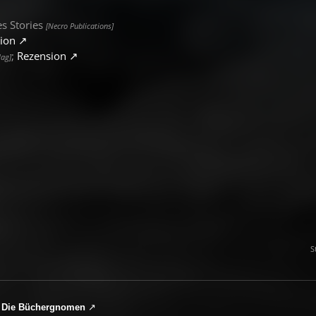
es Stories
[Necro Publications]
ion
;
Rezension
lag]
S
Die Büchergnomen