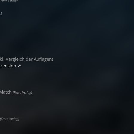
heim Verlag]
s]
kl. Vergleich der Auflagen)
zension
 Match
[Festa Verlag]
[Festa Verlag]