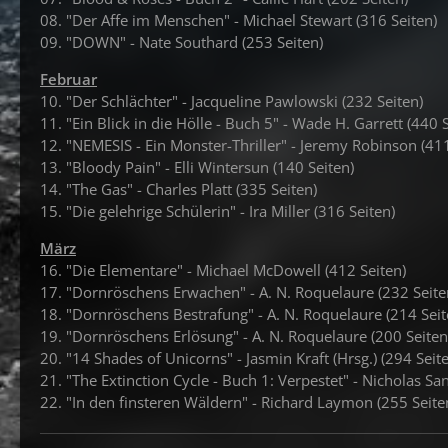
08. "Der Affe im Menschen" - Michael Stewart (316 Seiten)
09. "DOWN" - Nate Southard (253 Seiten)
Februar
10. "Der Schlächter" - Jacqueline Pawlowski (232 Seiten)
11. "Ein Blick in die Hölle - Buch 5" - Wade H. Garrett (440 
12. "NEMESIS - Ein Monster-Thriller" - Jeremy Robinson (411
13. "Bloody Pain" - Elli Wintersun (140 Seiten)
14. "The Gas" - Charles Platt (335 Seiten)
15. "Die gelehrige Schülerin" - Ira Miller (316 Seiten)
März
16. "Die Elementare" - Michael McDowell (412 Seiten)
17. "Dornröschens Erwachen" - A. N. Roquelaure (232 Seite
18. "Dornröschens Bestrafung" - A. N. Roquelaure (214 Seit
19. "Dornröschens Erlösung" - A. N. Roquelaure (200 Seiten
20. "14 Shades of Unicorns" - Jasmin Kraft (Hrsg.) (294 Seit
21. "The Extinction Cycle - Buch 1: Verpestet" - Nicholas Sa
22. "In den finsteren Wäldern" - Richard Laymon (255 Seite