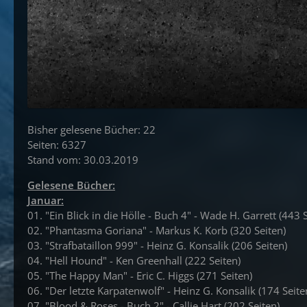
Bisher gelesene Bücher: 22
Seiten: 6327
Stand vom: 30.03.2019
Gelesene Bücher:
Januar:
01. "Ein Blick in die Hölle - Buch 4" - Wade H. Garrett (443 
02. "Phantasma Goriana" - Markus K. Korb (320 Seiten)
03. "Strafbataillon 999" - Heinz G. Konsalik (206 Seiten)
04. "Hell Hound" - Ken Greenhall (222 Seiten)
05. "The Happy Man" - Eric C. Higgs (271 Seiten)
06. "Der letzte Karpatenwolf" - Heinz G. Konsalik (174 Seite
07. "Blood & Roses - Buch 2" - Callie Hart (202 Seiten)