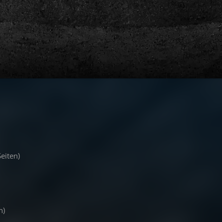
Seiten)
n)