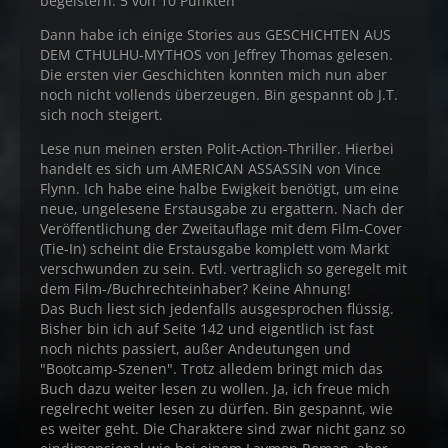
begeistern. 5 von 10 Punkten
Dann habe ich einige Stories aus GESCHICHTEN AUS
DEM CTHULHU-MYTHOS von Jeffrey Thomas gelesen.
Die ersten vier Geschichten konnten mich nun aber
noch nicht vollends überzeugen. Bin gespannt ob J.T.
sich noch steigert.
Lese nun meinen ersten Polit-Action-Thriller. Hierbei
handelt es sich um AMERICAN ASSASSIN von Vince
Flynn. Ich habe eine halbe Ewigkeit benötigt, um eine
neue, ungelesene Erstausgabe zu ergattern. Nach der
Veröffentlichung der Zweitauflage mit dem Film-Cover
(Tie-In) scheint die Erstausgabe komplett vom Markt
verschwunden zu sein. Evtl. vertraglich so geregelt mit
dem Film-/Buchrechteinhaber? Keine Ahnung!
Das Buch liest sich jedenfalls ausgesprochen flüssig.
Bisher bin ich auf Seite 142 und eigentlich ist fast
noch nichts passiert, außer Andeutungen und
"Bootcamp-Szenen". Trotz alledem bringt mich das
Buch dazu weiter lesen zu wollen. Ja, ich freue mich
regelrecht weiter lesen zu dürfen. Bin gespannt, wie
es weiter geht. Die Charaktere sind zwar nicht ganz so