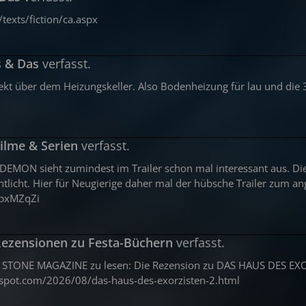
texts/fiction/ca.aspx
s & Das
verfasst.
rekt über dem Heizungskeller. Also Bodenheizung für lau und die
ilme & Serien
verfasst.
 DEMON sieht zumindest im Trailer schon mal interessant aus. D
icht. Hier für Neugierige daher mal der hübsche Trailer zum angu
pxMZqZi
ezensionen zu Festa-Büchern
verfasst.
K STONE MAGAZINE zu lesen: Die Rezension zu DAS HAUS DES EX
gspot.com/2026/08/das-haus-des-exorzisten-2.html