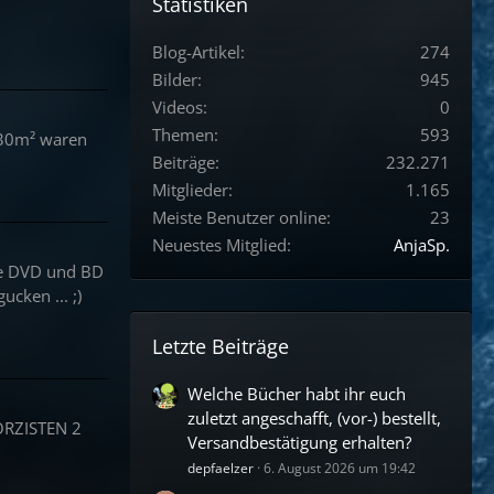
Statistiken
Blog-Artikel
274
Bilder
945
Videos
0
Themen
593
 30m² waren
Beiträge
232.271
Mitglieder
1.165
Meiste Benutzer online
23
Neuestes Mitglied
AnjaSp.
ie DVD und BD
cken ... ;)
Letzte Beiträge
Welche Bücher habt ihr euch
zuletzt angeschafft, (vor-) bestellt,
ORZISTEN 2
Versandbestätigung erhalten?
depfaelzer
6. August 2026 um 19:42