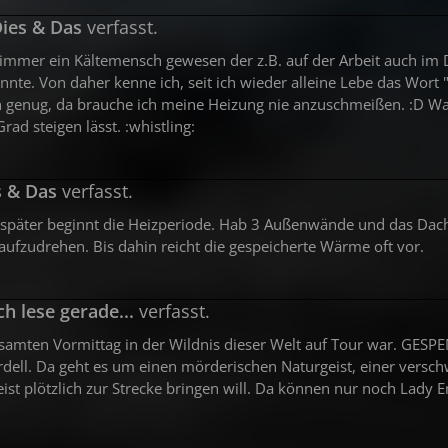
ies & Das
verfasst.
in immer ein Kältemensch gewesen der z.B. auf der Arbeit auch i
nte. Von daher kenne ich, seit ich wieder alleine Lebe das Wort 
on genug, da brauche ich meine Heizung nie anzuschmeißen. :D W
rad steigen lässt. :whistling:
s & Das
verfasst.
o später beginnt die Heizperiode. Hab 3 Außenwände und das Dac
ufzudrehen. Bis dahin reicht die gespeicherte Wärme oft vor.
ch lese gerade...
verfasst.
esamten Vormittag in der Wildnis dieser Welt auf Tour war. GESP
dell. Da geht es um einen mörderischen Naturgeist, einer vers
ist plötzlich zur Strecke bringen will. Da können nur noch Lady 