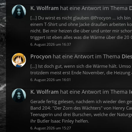
K. Wolfram
hat eine Antwort im Thema
D
[…] Du wirst es nicht glauben @Procyon ... ich b
einem T-Shirt und ohne Jacke draußen arbeiten kon
nicht. Bei mir heizen die über und unter mir sch
triggert ist eben alles was die Wärme über die 20 G
6. August 2026 um 16:37
Procyon
hat eine Antwort im Thema
Die
[…] Ist doch gut, wenn sich die Wärme hält. Ums
trotzdem meist erst Ende November, die Heizung a
6. August 2026 um 16:01
K. Wolfram
hat eine Antwort im Thema
I
Gerade fertig gelesen, nachdem ich wieder den g
Band 204: "Der Zorn des Wächters" von Henry Car
Teenagerin und drei Burschen, welche der Naturge
ihr Butler Isaac Finley helfen.
6. August 2026 um 15:27