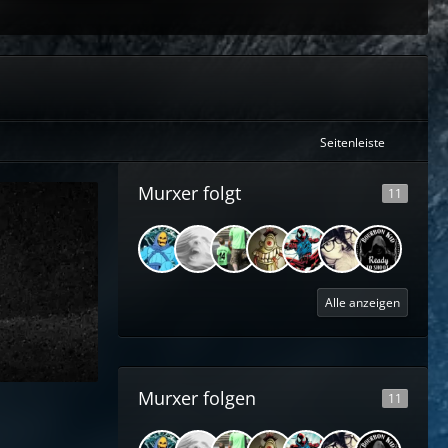
Seitenleiste
Murxer folgt
11
Alle anzeigen
Murxer folgen
11