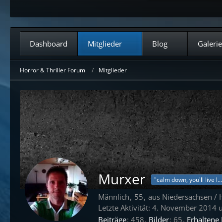
Dashboard
Mitglieder
Blog
Galerie
Horror & Thriller Forum
Mitglieder
Murxer
"calm down, you'll live longer"
Männlich
55
aus Niedersachsen / 
Letzte Aktivität:
4. November 2014 
Beiträge
458
Bilder
65
Erhaltene