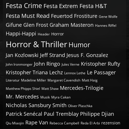
Festa Crime
Festa Extrem
Festa H&T
Festa Must Read
Feuertod
Frostiture
Gene Wolfe
Gifune
Glen Frost
Graham Masteron
Hannes Riffel
Happi-Happi
Horror
Header
Horror & Thriller
Humor
Jan Kozlowski
Jeff Strand
Jesus F. Gonzalez
John Ringo
Kristopher Rufty
John Ironmonger
Jules Verne
Kristopher Triana
Lechz
Le Passager
Lennox Lethe
Literatur
Madeline Miller
Margaret Cavendish
Matt Haig
Mercedes-Trilogie
Matthew Phipps Shiel
Matt Shaw
Mr. Mercedes
Musik
Myra Cakan
Nicholas Sansbury Smith
Oliver Plaschka
Patrick Senécal
Paul Tremblay
Philippe Djian
Rape Van
rezension
Qiu Miaojin
Rebecca Campbell
Reda El Arbi