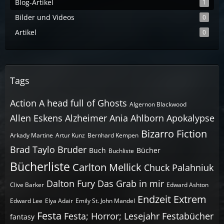
Blog-Artikel
1
Bilder und Videos
0
Artikel
0
Tags
Action
A head full of Ghosts
Algernon Blackwood
Allen Eskens
Alzheimer
Ania Ahlborn
Apokalypse
Bizarro Fiction
Arkady Martine
Artur Kunz
Bernhard Kempen
Brad Taylo
Bruder
Buch
Bücher
Buchliste
Bücherliste
Carlton Mellick
Chuck Palahniuk
Dalton Fury
Das Grab in mir
Clive Barker
Edward Ashton
Endzeit
Extrem
Edward Lee
Elya Adair
Emily St. John Mandel
Festa
Festa; Horror; Lesejahr
Festabücher
fantasy