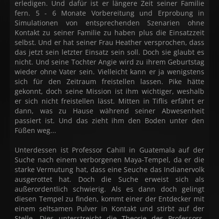
erledigen. Und dafür ist er längere Zeit seiner Familie
fern. 5 - 6 Monate Vorbereitung und Erprobung in
Simulationen von entsprechenden Szenarien ohne
Kontakt zu seiner Familie zu haben plus die Einsatzzeit
selbst. Und er hat seiner Frau Heather versprochen, dass
das jetzt sein letzter Einsatz sein soll. Doch sie glaubt es
nicht. Und seine Tochter Angie wird zu ihrem Geburtstag
wieder ohne Vater sein. Vielleicht kann er ja wenigstens
sich für den Zeitraum freistellen lassen. Pike hätte
gekonnt, doch seine Mission ist ihm wichtiger, weshalb
er sich nicht freistellen lässt. Mitten in Tiflis erfährt er
dann, was zu Hause während seiner Abwesenheit
passiert ist. Und das zieht ihm den Boden unter den
Füßen weg...
Unterdessen ist Professor Cahill in Guatemala auf der
Suche nach einem verborgenen Maya-Tempel, da er die
starke Vermutung hat, dass eine Seuche das Indianervolk
ausgerottet hat. Doch die Suche erweist sich als
außerordentlich schwierig. Als es dann doch gelingt
diesen Tempel zu finden, kommt einer der Entdecker mit
einem seltsamen Pulver in Kontakt und stirbt auf der
Stelle. Dies unterstreicht die Theorie des Professors.