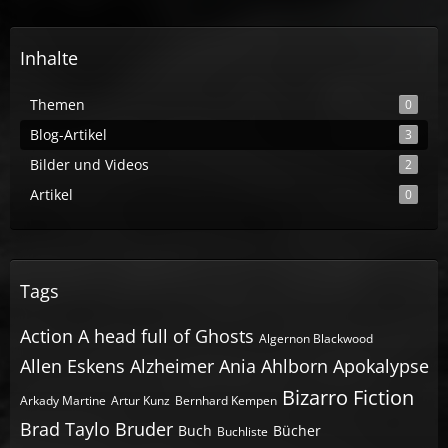
Inhalte
Themen
0
Blog-Artikel
3
Bilder und Videos
2
Artikel
0
Tags
Action
A head full of Ghosts
Algernon Blackwood
Allen Eskens
Alzheimer
Ania Ahlborn
Apokalypse
Bizarro Fiction
Arkady Martine
Artur Kunz
Bernhard Kempen
Brad Taylo
Bruder
Buch
Bücher
Buchliste