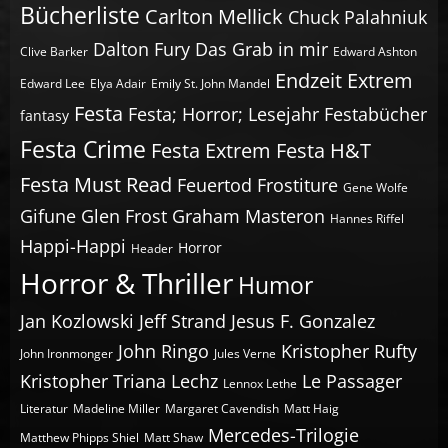
Bücherliste
Carlton Mellick
Chuck Palahniuk
Dalton Fury
Das Grab in mir
Clive Barker
Edward Ashton
Endzeit
Extrem
Edward Lee
Elya Adair
Emily St. John Mandel
Festa
Festa; Horror; Lesejahr
Festabücher
fantasy
Festa Crime
Festa Extrem
Festa H&T
Festa Must Read
Feuertod
Frostiture
Gene Wolfe
Gifune
Glen Frost
Graham Masteron
Hannes Riffel
Happi-Happi
Horror
Header
Horror & Thriller
Humor
Jan Kozlowski
Jeff Strand
Jesus F. Gonzalez
John Ringo
Kristopher Rufty
John Ironmonger
Jules Verne
Kristopher Triana
Lechz
Le Passager
Lennox Lethe
Literatur
Madeline Miller
Margaret Cavendish
Matt Haig
Mercedes-Trilogie
Matthew Phipps Shiel
Matt Shaw