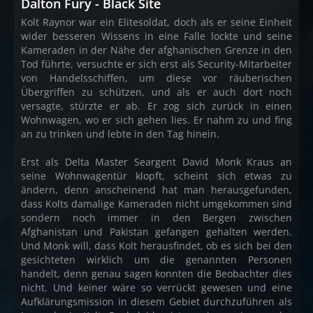
Dalton Fury - Black Site
Kolt Raynor war ein Elitesoldat, doch als er seine Einheit
wider besseren Wissens in eine Falle lockte und seine
Kameraden in der Nähe der afghanischen Grenze in den
Tod führte, versuchte er sich erst als Security-Mitarbeiter
von Handelsschiffen, um diese vor räuberischen
Übergriffen zu schützen, und als er auch dort noch
versagte, stürzte er ab. Er zog sich zurück in einen
Wohnwagen, wo er sich gehen lies. Er nahm zu und fing
an zu trinken und lebte in den Tag hinein.
Erst als Delta Master Seargent David Monk Kraus an
seine Wohnwagentür klopft, scheint sich etwas zu
ändern, denn anscheinend hat man herausgefunden,
dass Kolts damalige Kameraden nicht umgekommen sind
sondern noch immer in den Bergen zwischen
Afghanistan und Pakistan gefangen gehalten werden.
Und Monk will, dass Kolt herausfindet, ob es sich bei den
gesichteten wirklich um die genannten Personen
handelt, denn genau sagen konnten die Beobachter dies
nicht. Und keiner wäre so verrückt gewesen und eine
Aufklärungsmission in diesem Gebiet durchzuführen als