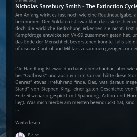
Blaines Blog
Nicholas Sansbury Smith - The Extinction Cycle
Am Anfang wirkt es fast noch wie eine Routineaufgabe, 
bekommen. Den Soldaten ist zwar klar, dass sie es hier m
doch die wirkliche Bedrohung erkennen sie nicht. Erst
Kampfdroge entwickelten VX-99 zusammen getan hat, und s
das Ende der Menschheit bevorstehen könnte, falls sie 
of disease Control und Militärs zusammen gezogen, um ei
Die Handlung ist zwar durchaus überschaubar, aber wie d
bei "Outbreak" und auch ein Tim Curran hätte diese Sto
Genres" etwas irreführend finde. Das, was daraus ins
Stand" von Stephen King, einer guten Geschichte von T
Endzeitszenario gespickt mit Spannung, Action und Horro
liegt. Was mich hierbei am meisten beeindruckt hat, sind
…
Weiterlesen
Blaine