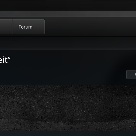
Forum
it“