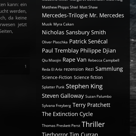
en kann: ein
Matthew Phipps Shiel
Matt Shaw
ucht werden,
Mercedes-Trilogie
Mr. Mercedes
ich, da keine
rwesen jetzt
Musik
Myra Cakan
Seiten,
Nicholas Sansbury Smith
Patrick Senécal
Oliver Plaschka
Paul Tremblay
Philippe Djian
Rape Van
Qiu Miaojin
Rebecca Campbell
1
Sammlung
rezension
Rezi
Reda El Arbi
Science-Fiction
Science fiction
Stephen King
Splatter Punk
Steven Galloway
Suzan Palumbo
Terry Pratchett
Sylvana Freyberg
The Extinction Cycle
Thriller
Thomas Preskett Perst
Tierhorror
Tim Curran