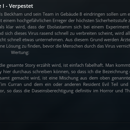
 I - Verpestet
als Beckham und sein Team in Gebäude 8 eindringen sollen um e
it einem hochgefährlichen Erreger der höchsten Sicherheitsstufe 
 als klar wird, dass der Ebolastamm sich bei einem Experiment
ich dieses Virus rasend schnell zu verbreiten scheint, wird all
nicht schnell etwas unternehmen. Aus diesem Grund werden Ärzt
ne Lösung zu finden, bevor die Menschen durch das Virus vernic
Wertung:
ie gesamte Story erzählt wird, ist einfach fabelhaft. Man kommt
ry hier durchaus schreiben können, so dass ich die Bezeichnung
gesamt gemacht wird, ist eine Mischung aus dem oben genannte
im Curran und dem ein oder anderen Resident Evil Teil und fe
r, so dass die Daseinsberechtigung definitiv im Horror und Thr