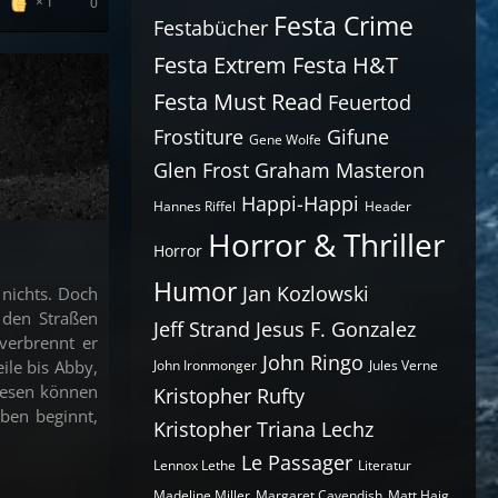
1
0
Festa Crime
Festabücher
Festa Extrem
Festa H&T
Festa Must Read
Feuertod
Frostiture
Gifune
Gene Wolfe
Glen Frost
Graham Masteron
Happi-Happi
Hannes Riffel
Header
Horror & Thriller
Horror
Humor
Jan Kozlowski
 nichts. Doch
 den Straßen
Jeff Strand
Jesus F. Gonzalez
verbrennt er
John Ringo
ile bis Abby,
John Ironmonger
Jules Verne
Wesen können
Kristopher Rufty
ben beginnt,
Kristopher Triana
Lechz
Le Passager
Lennox Lethe
Literatur
Madeline Miller
Margaret Cavendish
Matt Haig