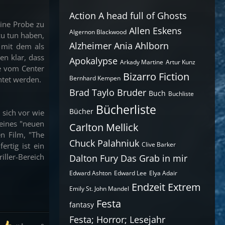
Action
A head full of Ghosts
ine Probe zu
Allen Eskens
Algernon Blackwood
zu tun haben,
Alzheimer
Ania Ahlborn
 mit dem als
en klar, dass
Apokalypse
Arkady Martine
Artur Kunz
e vom Center
Bizarro Fiction
Bernhard Kempen
htet werden.
Brad Taylo
Bruder
Buch
Buchliste
Bücherliste
Bücher
 sich vor wie
 eines "neuen
Carlton Mellick
n Film, "The
Chuck Palahniuk
Clive Barker
rtig ist ein
iller-Bereich
Dalton Fury
Das Grab in mir
Edward Ashton
Edward Lee
Elya Adair
Endzeit
Extrem
Emily St. John Mandel
Festa
fantasy
Festa; Horror; Lesejahr