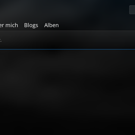
er mich
Blogs
Alben
.